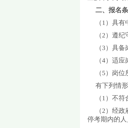
二、报名
（
1
）具有
（
2
）遵纪
（
3
）具备
（
4
）适应
（
5
）岗位
有下列情
（
1
）不符
（
2
）经政
停考期内的人