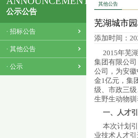
ANNOUNCEMENT
其他公告
公示公告
芜湖城市园
·
招标公告
添加时间：2022
·
其他公告
2015年
集团有限公司
·
公示
公司，为安徽
金
1
亿元，集
级、市政三级
生野生动物驯
一、人才
本次计划
业技术人才引